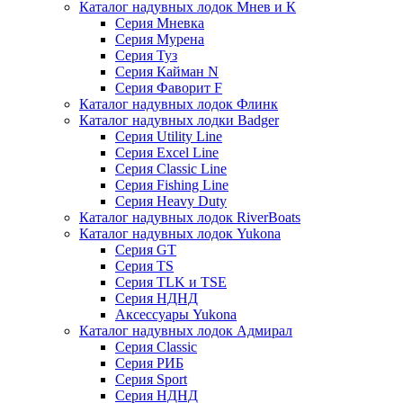
Каталог надувных лодок Мнев и К
Серия Мневка
Серия Мурена
Серия Туз
Серия Кайман N
Серия Фаворит F
Каталог надувных лодок Флинк
Каталог надувных лодки Badger
Серия Utility Line
Серия Excel Line
Серия Classic Line
Серия Fishing Line
Серия Heavy Duty
Каталог надувных лодок RiverBoats
Каталог надувных лодок Yukona
Серия GT
Серия TS
Серия TLK и TSE
Серия НДНД
Аксессуары Yukona
Каталог надувных лодок Адмирал
Серия Classic
Серия РИБ
Серия Sport
Серия НДНД