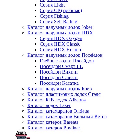
Серия Light
Серия CP (гребные)
Серия Fishing
Серия Self Bailing
Каталог надувных лодок Joker
Каталог надувных лодки HDX
Серия HDX Oxygen
Серия HDX Classic
Серия HDX Helium
Каталог надувных лодок Посейдон
Гребные лодки Посейдон
Посейдон Смарт LE
Посейдон Викинг
Посейдон Сапсан
Посейдон Касатка
Каталог надувных лодок Бриз
Каталог пластиковых лодок Стэлс
Каталог RIB лодок Albatros
Каталог лодок Laker
Каталог катамаранов Ondatra
Каталог катамаранов Вольный Ветер
Каталог катеров Barents
Каталог катеров Bayliner