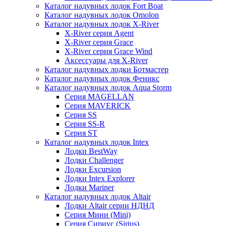
Каталог надувных лодок Fort Boat
Каталог надувных лодок Omolon
Каталог надувных лодок X-River
X-River серия Agent
X-River серия Grace
X-River серия Grace Wind
Аксессуары для X-River
Каталог надувных лодки Ботмастер
Каталог надувных лодок Феникc
Каталог надувных лодок Aqua Storm
Серия MAGELLAN
Серия MAVERICK
Серия SS
Серия SS-R
Серия ST
Каталог надувных лодок Intex
Лодки BestWay
Лодки Challenger
Лодки Excursion
Лодки Intex Explorer
Лодки Mariner
Каталог надувных лодок Altair
Лодки Altair серии НДНД
Серия Мини (Mini)
Серия Сириус (Sirius)