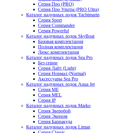
Серия Про (PRO)
Серия Про Ультра (PRO Ultra)
Каталог надувных лодок Yachtmarin
Серия Sport
Серия Commander
Серия Powerful
Каталог надувных лодок SkyBoat
Базовая комплектация
Полная комплектация
Люкс комплектация
Каталог надувных лодок Sea Pro
Без серии
Серия Лайт (Light)
Серия Нормал (Normal)
Аксессуары Sea Pro
Каталог надувных лодок Aqua Jet
Серия ME
Серия MEL
Серия IP
Каталог надувных лодок Marko
Серия Зверобой
Серия Эконом
Серия Барракуда
Каталог надувных лодок Liman
Серия Classic