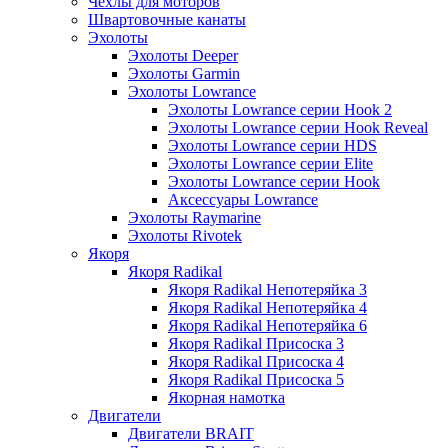
Чехлы для моторов
Швартовочные канаты
Эхолоты
Эхолоты Deeper
Эхолоты Garmin
Эхолоты Lowrance
Эхолоты Lowrance серии Hook 2
Эхолоты Lowrance серии Hook Reveal
Эхолоты Lowrance серии HDS
Эхолоты Lowrance серии Elite
Эхолоты Lowrance серии Hook
Аксессуары Lowrance
Эхолоты Raymarine
Эхолоты Rivotek
Якоря
Якоря Radikal
Якоря Radikal Непотеряйка 3
Якоря Radikal Непотеряйка 4
Якоря Radikal Непотеряйка 6
Якоря Radikal Присоска 3
Якоря Radikal Присоска 4
Якоря Radikal Присоска 5
Якорная намотка
Двигатели
Двигатели BRAIT