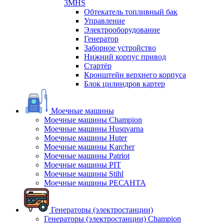
3MHS
Обтекатель топливный бак
Управление
Электрооборудование
Генератор
Заборное устройство
Нижний корпус привод
Стартёр
Кронштейн верхнего корпуса
Блок цилиндров картер
Моечные машины
Моечные машины Champion
Моечные машины Husqvarna
Моечные машины Huter
Моечные машины Karcher
Моечные машины Patriot
Моечные машины PIT
Моечные машины Stihl
Моечные машины РЕСАНТА
Генераторы (электростанции)
Генераторы (электростанции) Champion