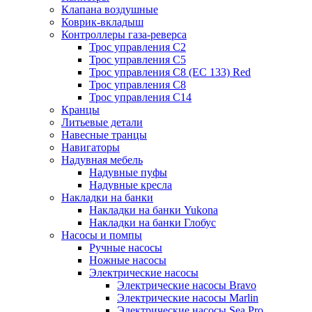
Клапана воздушные
Коврик-вкладыш
Контроллеры газа-реверса
Трос управления C2
Трос управления C5
Трос управления C8 (ЕС 133) Red
Трос управления C8
Трос управления C14
Кранцы
Литьевые детали
Навесные транцы
Навигаторы
Надувная мебель
Надувные пуфы
Надувные кресла
Накладки на банки
Накладки на банки Yukona
Накладки на банки Глобус
Насосы и помпы
Ручные насосы
Ножные насосы
Электрические насосы
Электрические насосы Bravo
Электрические насосы Marlin
Электрические насосы Sea Pro