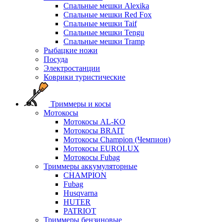
Спальные мешки Alexika
Спальные мешки Red Fox
Спальные мешки Taif
Спальные мешки Tengu
Спальные мешки Tramp
Рыбацкие ножи
Посуда
Электростанции
Коврики туристические
Триммеры и косы
Мотокосы
Мотокосы AL-KO
Мотокосы BRAIT
Мотокосы Champion (Чемпион)
Мотокосы EUROLUX
Мотокосы Fubag
Триммеры аккумуляторные
CHAMPION
Fubag
Husqvarna
HUTER
PATRIOT
Триммеры бензиновые