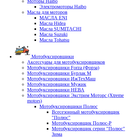
Моторы Haibo
Электромоторы Haibo
Масла для моторов
МАСЛА ENI
Масла Hidea
Масла SUMITACHI
Масла Suzuki
Масла Tohatsu
Мотобуксировщики
Аксессуары для мотобуксировщиков
Мотобуксировщики Forza (Форза)
Мотобуксировщики Бурлак М
Мотобуксировщики ИжТехМаш
Мотобуксировщики Мужик
Мотобуксировщики НЕВА
Мотобуксировщики Экстрим Моторс (Xtreme
motors)
Мотобуксировщики Полюс
Всесезонный мотобуксировщик
"Полюс"
Мотобуксировщик Полюс-Р
Мотобуксировщик серии "Полюс"
Зима