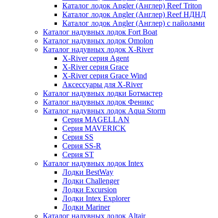
Каталог лодок Angler (Англер) Reef Triton
Каталог лодок Angler (Англер) Reef НДНД
Каталог лодок Angler (Англер) с пайолами
Каталог надувных лодок Fort Boat
Каталог надувных лодок Omolon
Каталог надувных лодок X-River
X-River серия Agent
X-River серия Grace
X-River серия Grace Wind
Аксессуары для X-River
Каталог надувных лодки Ботмастер
Каталог надувных лодок Феникc
Каталог надувных лодок Aqua Storm
Серия MAGELLAN
Серия MAVERICK
Серия SS
Серия SS-R
Серия ST
Каталог надувных лодок Intex
Лодки BestWay
Лодки Challenger
Лодки Excursion
Лодки Intex Explorer
Лодки Mariner
Каталог надувных лодок Altair