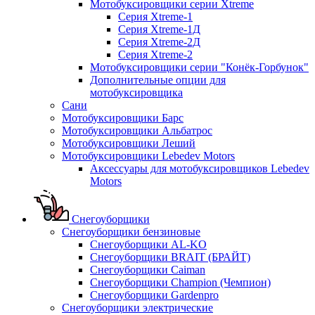
Мотобуксировщики серии Xtreme
Серия Xtreme-1
Серия Xtreme-1Д
Серия Xtreme-2Д
Серия Xtreme-2
Мотобуксировщики серии "Конёк-Горбунок"
Дополнительные опции для
мотобуксировщика
Сани
Мотобуксировщики Барс
Мотобуксировщики Альбатрос
Мотобуксировщики Леший
Мотобуксировщики Lebedev Motors
Аксессуары для мотобуксировщиков Lebedev
Motors
Снегоуборщики
Снегоуборщики бензиновые
Снегоуборщики AL-KO
Снегоуборщики BRAIT (БРАЙТ)
Снегоуборщики Caiman
Снегоуборщики Champion (Чемпион)
Снегоуборщики Gardenpro
Снегоуборщики электрические