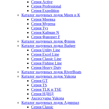
Серия Active
Серия Professional
Серия Expedition
Каталог надувных лодок Мнев и К
Серия Мневка
Серия Мурена
Серия Туз
Серия Кайман N
Серия Фаворит F
Каталог надувных лодок Флинк
Каталог надувных лодки Badger
Серия Utility Line
Серия Excel Line
Серия Classic Line
Серия Fishing Line
Серия Heavy Duty
Каталог надувных лодок RiverBoats
Каталог надувных лодок Yukona
Серия GT
Серия TS
Серия TLK и TSE
Серия НДНД
Аксессуары Yukona
Каталог надувных лодок Адмирал
Серия Classic