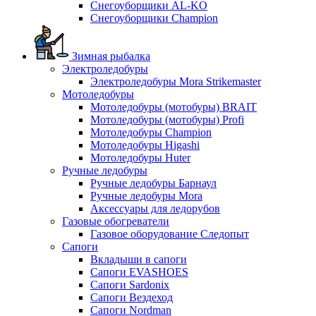
Снегоуборщики AL-KO
Снегоуборщики Champion
Зимная рыбалка
Электроледобуры
Электроледобуры Mora Strikemaster
Мотоледобуры
Мотоледобуры (мотобуры) BRAIT
Мотоледобуры (мотобуры) Profi
Мотоледобуры Champion
Мотоледобуры Higashi
Мотоледобуры Huter
Ручные ледобуры
Ручные ледобуры Барнаул
Ручные ледобуры Mora
Аксессуары для ледорубов
Газовые обогреватели
Газовое оборудование Следопыт
Сапоги
Вкладыши в сапоги
Сапоги EVASHOES
Сапоги Sardonix
Сапоги Вездеход
Сапоги Nordman