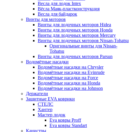
Весла для лодок Intex
Вёсла Маяк-пластконструкция
Весла для байдарок
Винты для моторов
Винты для лодочных моторов Hidea
Винты для лодочных моторов Honda
Винты для лодочных моторов Mercury
Винты для лодочных моторов Nissan-Tohatsu
Оригинальные винты для Nissan-
Tohatsu
Винты для лодочных моторов Parsun
Водомётные насадки
Водомётные насадки на Chrysler
Водомётные насадки на Evinrude
Водомётные насадки на Force
Водомётные насадки на Honda
Водомётные насадки на Johnson
Держатели
Защитные EVA коврики
СТЕЛС
Хантер
Мастер лодок
Eva ковры Proff
Eva ковры Standart
Канистры