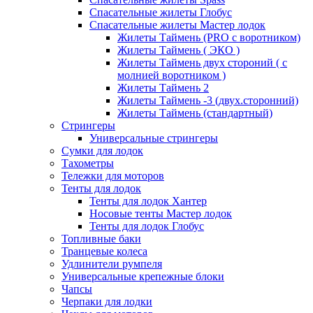
Спасательные жилеты Глобус
Спасательные жилеты Мастер лодок
Жилеты Таймень (PRO c воротником)
Жилеты Таймень ( ЭКО )
Жилеты Таймень двух стороний ( с
молнией воротником )
Жилеты Таймень 2
Жилеты Таймень -3 (двух.сторонний)
Жилеты Таймень (стандартный)
Стрингеры
Универсальные стрингеры
Сумки для лодок
Тахометры
Тележки для моторов
Тенты для лодок
Тенты для лодок Хантер
Носовые тенты Мастер лодок
Тенты для лодок Глобус
Топливные баки
Транцевые колеса
Удлинители румпеля
Универсальные крепежные блоки
Чапсы
Черпаки для лодки