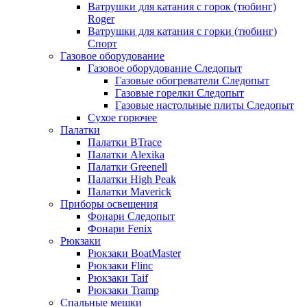
Ватрушки для катания с горок (тюбинг)
Roger
Ватрушки для катания с горки (тюбинг)
Спорт
Газовое оборудование
Газовое оборудование Следопыт
Газовые обогреватели Следопыт
Газовые горелки Следопыт
Газовые настольные плиты Следопыт
Сухое горючее
Палатки
Палатки BTrace
Палатки Alexika
Палатки Greenell
Палатки High Peak
Палатки Maverick
Приборы освещения
Фонари Следопыт
Фонари Fenix
Рюкзаки
Рюкзаки BoatMaster
Рюкзаки Flinc
Рюкзаки Taif
Рюкзаки Tramp
Спальные мешки