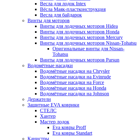
Весла для лодок Intex
Вёсла Маяк-пластконструкция
Весла для байдарок
Винты для моторов
Винты для лодочных моторов Hidea
Винты для лодочных моторов Honda
Винты для лодочных моторов Mercury
Винты для лодочных моторов Nissan-Tohatsu
Оригинальные винты для Nissan-
Tohatsu
Винты для лодочных моторов Parsun
Водомётные насадки
Водомётные насадки на Chrysler
Водомётные насадки на Evinrude
Водомётные насадки на Force
Водомётные насадки на Honda
Водомётные насадки на Johnson
Держатели
Защитные EVA коврики
СТЕЛС
Хантер
Мастер лодок
Eva ковры Proff
Eva ковры Standart
Канистры