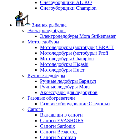
Снегоуборщики AL-KO
Снегоуборщики Champion
Зимная рыбалка
Электроледобуры
Электроледобуры Mora Strikemaster
Мотоледобуры
Мотоледобуры (мотобуры) BRAIT
Мотоледобуры (мотобуры) Profi
Мотоледобуры Champion
Мотоледобуры Higashi
Мотоледобуры Huter
Ручные ледобуры
Ручные ледобуры Барнаул
Ручные ледобуры Mora
Аксессуары для ледорубов
Газовые обогреватели
Газовое оборудование Следопыт
Сапоги
Вкладыши в сапоги
Сапоги EVASHOES
Сапоги Sardonix
Сапоги Вездеход
Сапоги Nordman