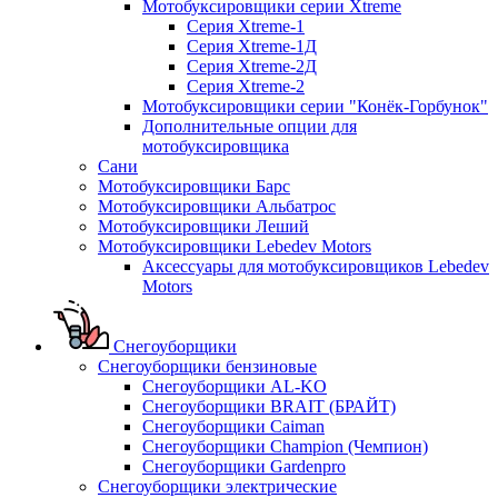
Мотобуксировщики серии Xtreme
Серия Xtreme-1
Серия Xtreme-1Д
Серия Xtreme-2Д
Серия Xtreme-2
Мотобуксировщики серии "Конёк-Горбунок"
Дополнительные опции для
мотобуксировщика
Сани
Мотобуксировщики Барс
Мотобуксировщики Альбатрос
Мотобуксировщики Леший
Мотобуксировщики Lebedev Motors
Аксессуары для мотобуксировщиков Lebedev
Motors
Снегоуборщики
Снегоуборщики бензиновые
Снегоуборщики AL-KO
Снегоуборщики BRAIT (БРАЙТ)
Снегоуборщики Caiman
Снегоуборщики Champion (Чемпион)
Снегоуборщики Gardenpro
Снегоуборщики электрические