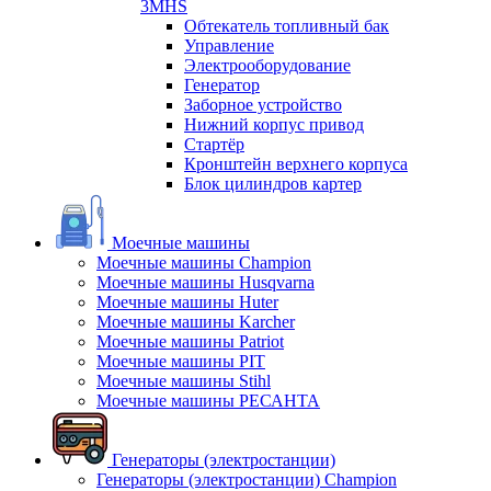
3MHS
Обтекатель топливный бак
Управление
Электрооборудование
Генератор
Заборное устройство
Нижний корпус привод
Стартёр
Кронштейн верхнего корпуса
Блок цилиндров картер
Моечные машины
Моечные машины Champion
Моечные машины Husqvarna
Моечные машины Huter
Моечные машины Karcher
Моечные машины Patriot
Моечные машины PIT
Моечные машины Stihl
Моечные машины РЕСАНТА
Генераторы (электростанции)
Генераторы (электростанции) Champion