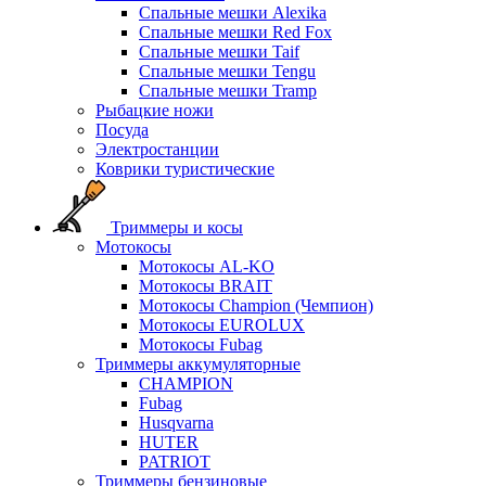
Спальные мешки Alexika
Спальные мешки Red Fox
Спальные мешки Taif
Спальные мешки Tengu
Спальные мешки Tramp
Рыбацкие ножи
Посуда
Электростанции
Коврики туристические
Триммеры и косы
Мотокосы
Мотокосы AL-KO
Мотокосы BRAIT
Мотокосы Champion (Чемпион)
Мотокосы EUROLUX
Мотокосы Fubag
Триммеры аккумуляторные
CHAMPION
Fubag
Husqvarna
HUTER
PATRIOT
Триммеры бензиновые