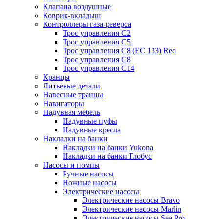
Клапана воздушные
Коврик-вкладыш
Контроллеры газа-реверса
Трос управления C2
Трос управления C5
Трос управления C8 (ЕС 133) Red
Трос управления C8
Трос управления C14
Кранцы
Литьевые детали
Навесные транцы
Навигаторы
Надувная мебель
Надувные пуфы
Надувные кресла
Накладки на банки
Накладки на банки Yukona
Накладки на банки Глобус
Насосы и помпы
Ручные насосы
Ножные насосы
Электрические насосы
Электрические насосы Bravo
Электрические насосы Marlin
Электрические насосы Sea Pro