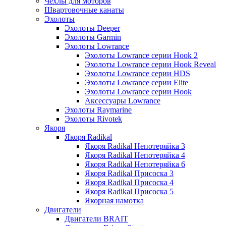
Чехлы для моторов
Швартовочные канаты
Эхолоты
Эхолоты Deeper
Эхолоты Garmin
Эхолоты Lowrance
Эхолоты Lowrance серии Hook 2
Эхолоты Lowrance серии Hook Reveal
Эхолоты Lowrance серии HDS
Эхолоты Lowrance серии Elite
Эхолоты Lowrance серии Hook
Аксессуары Lowrance
Эхолоты Raymarine
Эхолоты Rivotek
Якоря
Якоря Radikal
Якоря Radikal Непотеряйка 3
Якоря Radikal Непотеряйка 4
Якоря Radikal Непотеряйка 6
Якоря Radikal Присоска 3
Якоря Radikal Присоска 4
Якоря Radikal Присоска 5
Якорная намотка
Двигатели
Двигатели BRAIT