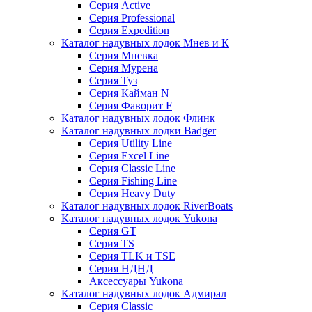
Серия Active
Серия Professional
Серия Expedition
Каталог надувных лодок Мнев и К
Серия Мневка
Серия Мурена
Серия Туз
Серия Кайман N
Серия Фаворит F
Каталог надувных лодок Флинк
Каталог надувных лодки Badger
Серия Utility Line
Серия Excel Line
Серия Classic Line
Серия Fishing Line
Серия Heavy Duty
Каталог надувных лодок RiverBoats
Каталог надувных лодок Yukona
Серия GT
Серия TS
Серия TLK и TSE
Серия НДНД
Аксессуары Yukona
Каталог надувных лодок Адмирал
Серия Classic