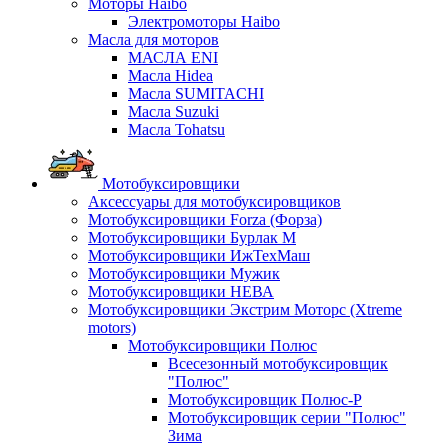
Моторы Haibo
Электромоторы Haibo
Масла для моторов
МАСЛА ENI
Масла Hidea
Масла SUMITACHI
Масла Suzuki
Масла Tohatsu
Мотобуксировщики
Аксессуары для мотобуксировщиков
Мотобуксировщики Forza (Форза)
Мотобуксировщики Бурлак М
Мотобуксировщики ИжТехМаш
Мотобуксировщики Мужик
Мотобуксировщики НЕВА
Мотобуксировщики Экстрим Моторс (Xtreme
motors)
Мотобуксировщики Полюс
Всесезонный мотобуксировщик
"Полюс"
Мотобуксировщик Полюс-Р
Мотобуксировщик серии "Полюс"
Зима