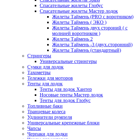
Спасательные жилеты Глобус
Спасательные жилеты Мастер лодок
Жилеты Таймень (PRO c воротником)
Жилеты Таймень ( ЭКО )
Жилеты Таймень двух стороний ( с
молнией воротником )
Жилеты Таймень 2
Жилеты Таймень -3 (двух.сторонний)
Жилеты Таймень (стандартный)
Стрингеры
Универсальные стрингеры
Сумки для лодок
Тахометры
Тележки для моторов
Тенты для лодок
Тенты для лодок Хантер
Носовые тенты Мастер лодок
Тенты для лодок Глобус
Топливные баки
Транцевые колеса
Удлинители румпеля
Универсальные крепежные блоки
Чапсы
Черпаки для лодки