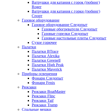
Ватрушки для катания с горок (тюбинг)
Roger
Ватрушки для катания с горки (тюбинг)
Спорт
Газовое оборудование
Газовое оборудование Следопыт
Газовые обогреватели Следопыт
Газовые горелки Следопыт
Газовые настольные плиты Следопыт
Сухое горючее
Палатки
Палатки BTrace
Палатки Alexika
Палатки Greenell
Палатки High Peak
Палатки Maverick
Приборы освещения
Фонари Следопыт
Фонари Fenix
Рюкзаки
Рюкзаки BoatMaster
Рюкзаки Flinc
Рюкзаки Taif
Рюкзаки Tramp
Спальные мешки