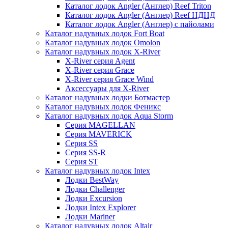
Каталог лодок Angler (Англер) Reef Triton
Каталог лодок Angler (Англер) Reef НДНД
Каталог лодок Angler (Англер) с пайолами
Каталог надувных лодок Fort Boat
Каталог надувных лодок Omolon
Каталог надувных лодок X-River
X-River серия Agent
X-River серия Grace
X-River серия Grace Wind
Аксессуары для X-River
Каталог надувных лодки Ботмастер
Каталог надувных лодок Феникc
Каталог надувных лодок Aqua Storm
Серия MAGELLAN
Серия MAVERICK
Серия SS
Серия SS-R
Серия ST
Каталог надувных лодок Intex
Лодки BestWay
Лодки Challenger
Лодки Excursion
Лодки Intex Explorer
Лодки Mariner
Каталог надувных лодок Altair