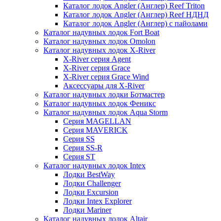
Каталог лодок Angler (Англер) Reef Triton
Каталог лодок Angler (Англер) Reef НДНД
Каталог лодок Angler (Англер) с пайолами
Каталог надувных лодок Fort Boat
Каталог надувных лодок Omolon
Каталог надувных лодок X-River
X-River серия Agent
X-River серия Grace
X-River серия Grace Wind
Аксессуары для X-River
Каталог надувных лодки Ботмастер
Каталог надувных лодок Феникc
Каталог надувных лодок Aqua Storm
Серия MAGELLAN
Серия MAVERICK
Серия SS
Серия SS-R
Серия ST
Каталог надувных лодок Intex
Лодки BestWay
Лодки Challenger
Лодки Excursion
Лодки Intex Explorer
Лодки Mariner
Каталог надувных лодок Altair