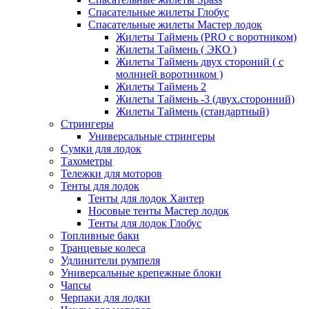
Спасательные жилеты Глобус
Спасательные жилеты Мастер лодок
Жилеты Таймень (PRO c воротником)
Жилеты Таймень ( ЭКО )
Жилеты Таймень двух стороний ( с
молнией воротником )
Жилеты Таймень 2
Жилеты Таймень -3 (двух.сторонний)
Жилеты Таймень (стандартный)
Стрингеры
Универсальные стрингеры
Сумки для лодок
Тахометры
Тележки для моторов
Тенты для лодок
Тенты для лодок Хантер
Носовые тенты Мастер лодок
Тенты для лодок Глобус
Топливные баки
Транцевые колеса
Удлинители румпеля
Универсальные крепежные блоки
Чапсы
Черпаки для лодки