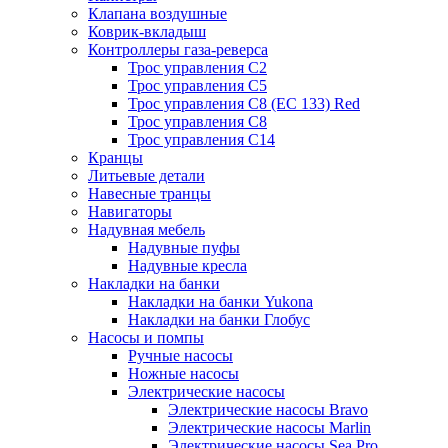
Клапана воздушные
Коврик-вкладыш
Контроллеры газа-реверса
Трос управления C2
Трос управления C5
Трос управления C8 (ЕС 133) Red
Трос управления C8
Трос управления C14
Кранцы
Литьевые детали
Навесные транцы
Навигаторы
Надувная мебель
Надувные пуфы
Надувные кресла
Накладки на банки
Накладки на банки Yukona
Накладки на банки Глобус
Насосы и помпы
Ручные насосы
Ножные насосы
Электрические насосы
Электрические насосы Bravo
Электрические насосы Marlin
Электрические насосы Sea Pro