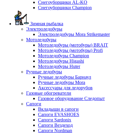
Снегоуборщики AL-KO
Снегоуборщики Champion
Зимная рыбалка
Электроледобуры
Электроледобуры Mora Strikemaster
Мотоледобуры
Мотоледобуры (мотобуры) BRAIT
Мотоледобуры (мотобуры) Profi
Мотоледобуры Champion
Мотоледобуры Higashi
Мотоледобуры Huter
Ручные ледобуры
Ручные ледобуры Барнаул
Ручные ледобуры Mora
Аксессуары для ледорубов
Газовые обогреватели
Газовое оборудование Следопыт
Сапоги
Вкладыши в сапоги
Сапоги EVASHOES
Сапоги Sardonix
Сапоги Вездеход
Сапоги Nordman