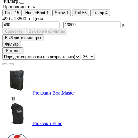
Фильтр
Производитель
Flinc
15
HunterBoat
1
Splav
1
Taif
65
Tramp
4
490
-
13800
р.
Цена
-
р.
Сбросить
Выберите фильтры
Выберите фильтры
Фильтр
Каталог
Рюкзаки BoatMaster
Рюкзаки Flinc