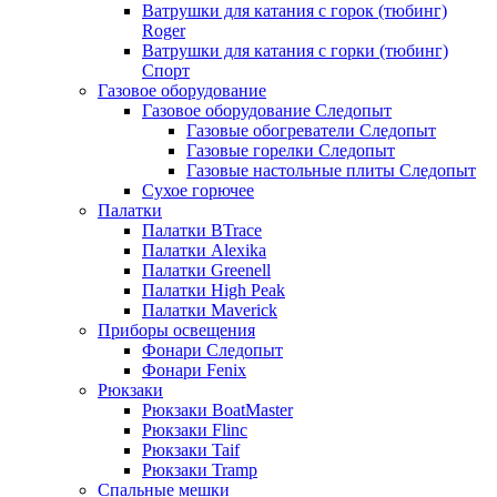
Ватрушки для катания с горок (тюбинг)
Roger
Ватрушки для катания с горки (тюбинг)
Спорт
Газовое оборудование
Газовое оборудование Следопыт
Газовые обогреватели Следопыт
Газовые горелки Следопыт
Газовые настольные плиты Следопыт
Сухое горючее
Палатки
Палатки BTrace
Палатки Alexika
Палатки Greenell
Палатки High Peak
Палатки Maverick
Приборы освещения
Фонари Следопыт
Фонари Fenix
Рюкзаки
Рюкзаки BoatMaster
Рюкзаки Flinc
Рюкзаки Taif
Рюкзаки Tramp
Спальные мешки