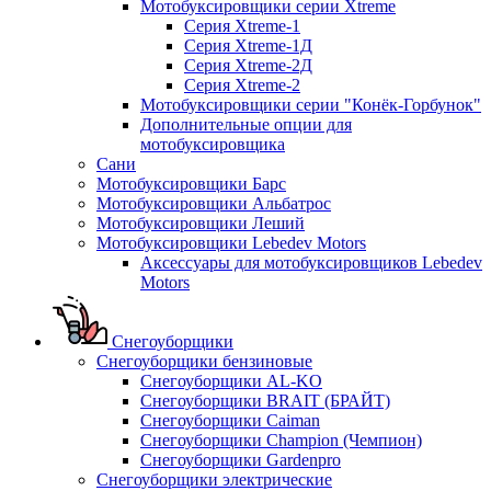
Мотобуксировщики серии Xtreme
Серия Xtreme-1
Серия Xtreme-1Д
Серия Xtreme-2Д
Серия Xtreme-2
Мотобуксировщики серии "Конёк-Горбунок"
Дополнительные опции для
мотобуксировщика
Сани
Мотобуксировщики Барс
Мотобуксировщики Альбатрос
Мотобуксировщики Леший
Мотобуксировщики Lebedev Motors
Аксессуары для мотобуксировщиков Lebedev
Motors
Снегоуборщики
Снегоуборщики бензиновые
Снегоуборщики AL-KO
Снегоуборщики BRAIT (БРАЙТ)
Снегоуборщики Caiman
Снегоуборщики Champion (Чемпион)
Снегоуборщики Gardenpro
Снегоуборщики электрические