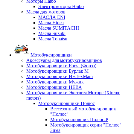
Моторы Haibo
Электромоторы Haibo
Масла для моторов
МАСЛА ENI
Масла Hidea
Масла SUMITACHI
Масла Suzuki
Масла Tohatsu
Мотобуксировщики
Аксессуары для мотобуксировщиков
Мотобуксировщики Forza (Форза)
Мотобуксировщики Бурлак М
Мотобуксировщики ИжТехМаш
Мотобуксировщики Мужик
Мотобуксировщики НЕВА
Мотобуксировщики Экстрим Моторс (Xtreme
motors)
Мотобуксировщики Полюс
Всесезонный мотобуксировщик
"Полюс"
Мотобуксировщик Полюс-Р
Мотобуксировщик серии "Полюс"
Зима