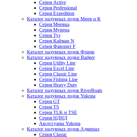
Серия Active
Серия Professional
Серия Expedition
Каталог надувных лодок Мнев и К
Серия Мневка
Серия Мурена
Серия Туз
Серия Кайман N
Серия Фаворит F
Каталог надувных лодок Флинк
Каталог надувных лодки Badger
Серия Utility Line
Серия Excel Line
Серия Classic Line
Серия Fishing Line
Серия Heavy Duty
Каталог надувных лодок RiverBoats
Каталог надувных лодок Yukona
Серия GT
Серия TS
Серия TLK и TSE
Серия НДНД
Аксессуары Yukona
Каталог надувных лодок Адмирал
Серия Classic