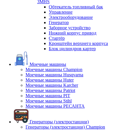
3MHS
Обтекатель топливный бак
Управление
Электрооборудование
Генератор
Заборное устройство
Нижний корпус привод
Стартёр
Кронштейн верхнего корпуса
Блок цилиндров картер
Моечные машины
Моечные машины Champion
Моечные машины Husqvarna
Моечные машины Huter
Моечные машины Karcher
Моечные машины Patriot
Моечные машины PIT
Моечные машины Stihl
Моечные машины РЕСАНТА
Генераторы (электростанции)
Генераторы (электростанции) Champion