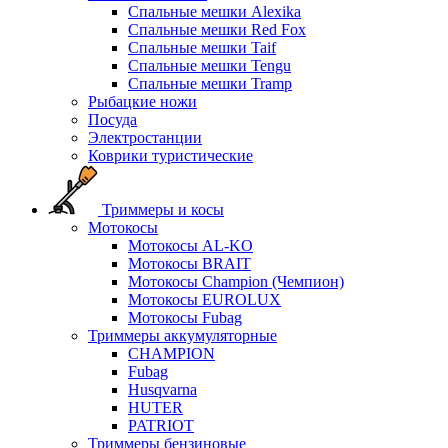
Спальные мешки Alexika
Спальные мешки Red Fox
Спальные мешки Taif
Спальные мешки Tengu
Спальные мешки Tramp
Рыбацкие ножи
Посуда
Электростанции
Коврики туристические
Триммеры и косы
Мотокосы
Мотокосы AL-KO
Мотокосы BRAIT
Мотокосы Champion (Чемпион)
Мотокосы EUROLUX
Мотокосы Fubag
Триммеры аккумуляторные
CHAMPION
Fubag
Husqvarna
HUTER
PATRIOT
Триммеры бензиновые