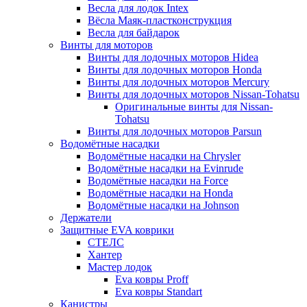
Весла для лодок Intex
Вёсла Маяк-пластконструкция
Весла для байдарок
Винты для моторов
Винты для лодочных моторов Hidea
Винты для лодочных моторов Honda
Винты для лодочных моторов Mercury
Винты для лодочных моторов Nissan-Tohatsu
Оригинальные винты для Nissan-
Tohatsu
Винты для лодочных моторов Parsun
Водомётные насадки
Водомётные насадки на Chrysler
Водомётные насадки на Evinrude
Водомётные насадки на Force
Водомётные насадки на Honda
Водомётные насадки на Johnson
Держатели
Защитные EVA коврики
СТЕЛС
Хантер
Мастер лодок
Eva ковры Proff
Eva ковры Standart
Канистры