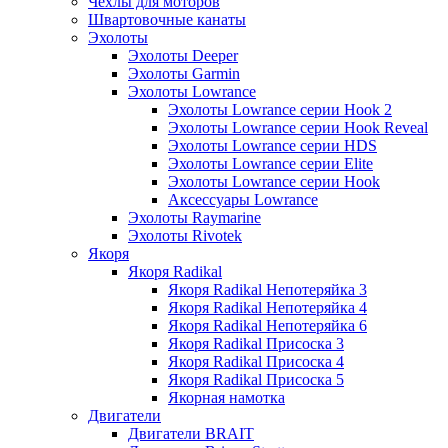
Чехлы для моторов
Швартовочные канаты
Эхолоты
Эхолоты Deeper
Эхолоты Garmin
Эхолоты Lowrance
Эхолоты Lowrance серии Hook 2
Эхолоты Lowrance серии Hook Reveal
Эхолоты Lowrance серии HDS
Эхолоты Lowrance серии Elite
Эхолоты Lowrance серии Hook
Аксессуары Lowrance
Эхолоты Raymarine
Эхолоты Rivotek
Якоря
Якоря Radikal
Якоря Radikal Непотеряйка 3
Якоря Radikal Непотеряйка 4
Якоря Radikal Непотеряйка 6
Якоря Radikal Присоска 3
Якоря Radikal Присоска 4
Якоря Radikal Присоска 5
Якорная намотка
Двигатели
Двигатели BRAIT