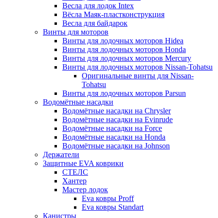
Весла для лодок Intex
Вёсла Маяк-пластконструкция
Весла для байдарок
Винты для моторов
Винты для лодочных моторов Hidea
Винты для лодочных моторов Honda
Винты для лодочных моторов Mercury
Винты для лодочных моторов Nissan-Tohatsu
Оригинальные винты для Nissan-
Tohatsu
Винты для лодочных моторов Parsun
Водомётные насадки
Водомётные насадки на Chrysler
Водомётные насадки на Evinrude
Водомётные насадки на Force
Водомётные насадки на Honda
Водомётные насадки на Johnson
Держатели
Защитные EVA коврики
СТЕЛС
Хантер
Мастер лодок
Eva ковры Proff
Eva ковры Standart
Канистры