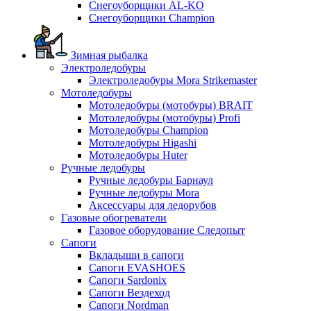
Снегоуборщики AL-KO
Снегоуборщики Champion
Зимная рыбалка
Электроледобуры
Электроледобуры Mora Strikemaster
Мотоледобуры
Мотоледобуры (мотобуры) BRAIT
Мотоледобуры (мотобуры) Profi
Мотоледобуры Champion
Мотоледобуры Higashi
Мотоледобуры Huter
Ручные ледобуры
Ручные ледобуры Барнаул
Ручные ледобуры Mora
Аксессуары для ледорубов
Газовые обогреватели
Газовое оборудование Следопыт
Сапоги
Вкладыши в сапоги
Сапоги EVASHOES
Сапоги Sardonix
Сапоги Вездеход
Сапоги Nordman