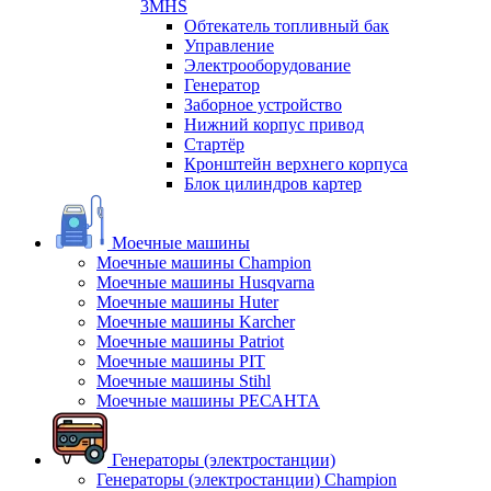
3MHS
Обтекатель топливный бак
Управление
Электрооборудование
Генератор
Заборное устройство
Нижний корпус привод
Стартёр
Кронштейн верхнего корпуса
Блок цилиндров картер
Моечные машины
Моечные машины Champion
Моечные машины Husqvarna
Моечные машины Huter
Моечные машины Karcher
Моечные машины Patriot
Моечные машины PIT
Моечные машины Stihl
Моечные машины РЕСАНТА
Генераторы (электростанции)
Генераторы (электростанции) Champion