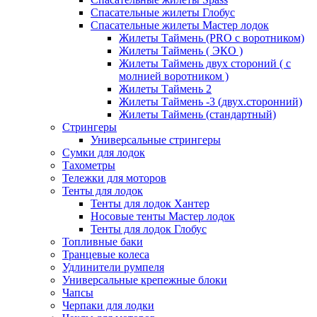
Спасательные жилеты Глобус
Спасательные жилеты Мастер лодок
Жилеты Таймень (PRO c воротником)
Жилеты Таймень ( ЭКО )
Жилеты Таймень двух стороний ( с
молнией воротником )
Жилеты Таймень 2
Жилеты Таймень -3 (двух.сторонний)
Жилеты Таймень (стандартный)
Стрингеры
Универсальные стрингеры
Сумки для лодок
Тахометры
Тележки для моторов
Тенты для лодок
Тенты для лодок Хантер
Носовые тенты Мастер лодок
Тенты для лодок Глобус
Топливные баки
Транцевые колеса
Удлинители румпеля
Универсальные крепежные блоки
Чапсы
Черпаки для лодки