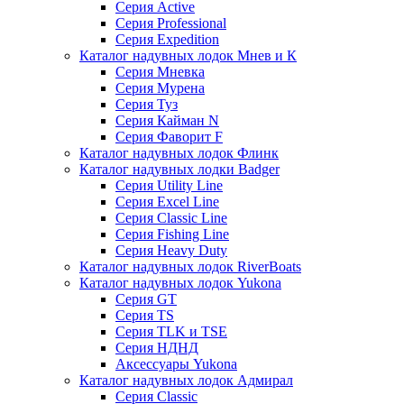
Серия Active
Серия Professional
Серия Expedition
Каталог надувных лодок Мнев и К
Серия Мневка
Серия Мурена
Серия Туз
Серия Кайман N
Серия Фаворит F
Каталог надувных лодок Флинк
Каталог надувных лодки Badger
Серия Utility Line
Серия Excel Line
Серия Classic Line
Серия Fishing Line
Серия Heavy Duty
Каталог надувных лодок RiverBoats
Каталог надувных лодок Yukona
Серия GT
Серия TS
Серия TLK и TSE
Серия НДНД
Аксессуары Yukona
Каталог надувных лодок Адмирал
Серия Classic