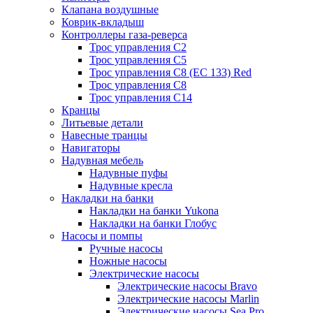
Клапана воздушные
Коврик-вкладыш
Контроллеры газа-реверса
Трос управления C2
Трос управления C5
Трос управления C8 (ЕС 133) Red
Трос управления C8
Трос управления C14
Кранцы
Литьевые детали
Навесные транцы
Навигаторы
Надувная мебель
Надувные пуфы
Надувные кресла
Накладки на банки
Накладки на банки Yukona
Накладки на банки Глобус
Насосы и помпы
Ручные насосы
Ножные насосы
Электрические насосы
Электрические насосы Bravo
Электрические насосы Marlin
Электрические насосы Sea Pro