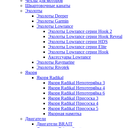
Чехлы для моторов
Швартовочные канаты
Эхолоты
Эхолоты Deeper
Эхолоты Garmin
Эхолоты Lowrance
Эхолоты Lowrance серии Hook 2
Эхолоты Lowrance серии Hook Reveal
Эхолоты Lowrance серии HDS
Эхолоты Lowrance серии Elite
Эхолоты Lowrance серии Hook
Аксессуары Lowrance
Эхолоты Raymarine
Эхолоты Rivotek
Якоря
Якоря Radikal
Якоря Radikal Непотеряйка 3
Якоря Radikal Непотеряйка 4
Якоря Radikal Непотеряйка 6
Якоря Radikal Присоска 3
Якоря Radikal Присоска 4
Якоря Radikal Присоска 5
Якорная намотка
Двигатели
Двигатели BRAIT