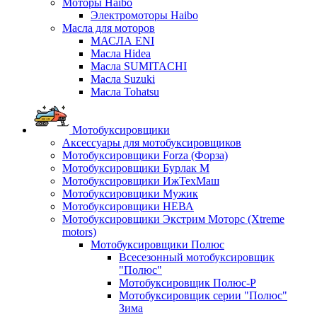
Моторы Haibo
Электромоторы Haibo
Масла для моторов
МАСЛА ENI
Масла Hidea
Масла SUMITACHI
Масла Suzuki
Масла Tohatsu
Мотобуксировщики
Аксессуары для мотобуксировщиков
Мотобуксировщики Forza (Форза)
Мотобуксировщики Бурлак М
Мотобуксировщики ИжТехМаш
Мотобуксировщики Мужик
Мотобуксировщики НЕВА
Мотобуксировщики Экстрим Моторс (Xtreme
motors)
Мотобуксировщики Полюс
Всесезонный мотобуксировщик
"Полюс"
Мотобуксировщик Полюс-Р
Мотобуксировщик серии "Полюс"
Зима