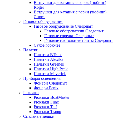
Ватрушки для катания с горок (тюбинг)
Roger
Ватрушки для катания с горки (тюбинг)
Спорт
Газовое оборудование
Газовое оборудование Следопыт
Газовые обогреватели Следопыт
Газовые горелки Следопыт
Газовые настольные плиты Следопыт
Сухое горючее
Палатки
Палатки BTrace
Палатки Alexika
Палатки Greenell
Палатки High Peak
Палатки Maverick
Приборы освещения
Фонари Следопыт
Фонари Fenix
Рюкзаки
Рюкзаки BoatMaster
Рюкзаки Flinc
Рюкзаки Taif
Рюкзаки Tramp
Спальные мешки