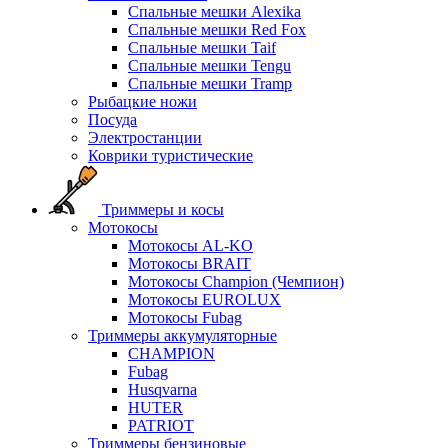
Спальные мешки Alexika
Спальные мешки Red Fox
Спальные мешки Taif
Спальные мешки Tengu
Спальные мешки Tramp
Рыбацкие ножи
Посуда
Электростанции
Коврики туристические
Триммеры и косы
Мотокосы
Мотокосы AL-KO
Мотокосы BRAIT
Мотокосы Champion (Чемпион)
Мотокосы EUROLUX
Мотокосы Fubag
Триммеры аккумуляторные
CHAMPION
Fubag
Husqvarna
HUTER
PATRIOT
Триммеры бензиновые