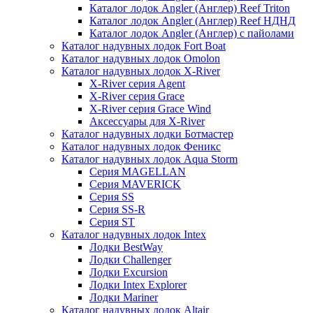
Каталог лодок Angler (Англер) Reef Triton
Каталог лодок Angler (Англер) Reef НДНД
Каталог лодок Angler (Англер) с пайолами
Каталог надувных лодок Fort Boat
Каталог надувных лодок Omolon
Каталог надувных лодок X-River
X-River серия Agent
X-River серия Grace
X-River серия Grace Wind
Аксессуары для X-River
Каталог надувных лодки Ботмастер
Каталог надувных лодок Феникc
Каталог надувных лодок Aqua Storm
Серия MAGELLAN
Серия MAVERICK
Серия SS
Серия SS-R
Серия ST
Каталог надувных лодок Intex
Лодки BestWay
Лодки Challenger
Лодки Excursion
Лодки Intex Explorer
Лодки Mariner
Каталог надувных лодок Altair