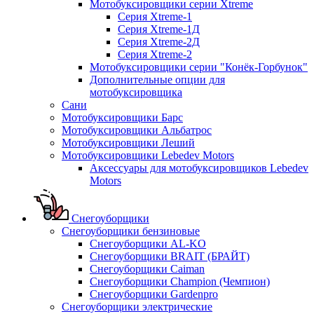
Мотобуксировщики серии Xtreme
Серия Xtreme-1
Серия Xtreme-1Д
Серия Xtreme-2Д
Серия Xtreme-2
Мотобуксировщики серии "Конёк-Горбунок"
Дополнительные опции для
мотобуксировщика
Сани
Мотобуксировщики Барс
Мотобуксировщики Альбатрос
Мотобуксировщики Леший
Мотобуксировщики Lebedev Motors
Аксессуары для мотобуксировщиков Lebedev
Motors
Снегоуборщики
Снегоуборщики бензиновые
Снегоуборщики AL-KO
Снегоуборщики BRAIT (БРАЙТ)
Снегоуборщики Caiman
Снегоуборщики Champion (Чемпион)
Снегоуборщики Gardenpro
Снегоуборщики электрические