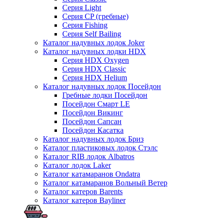
Серия Light
Серия CP (гребные)
Серия Fishing
Серия Self Bailing
Каталог надувных лодок Joker
Каталог надувных лодки HDX
Серия HDX Oxygen
Серия HDX Classic
Серия HDX Helium
Каталог надувных лодок Посейдон
Гребные лодки Посейдон
Посейдон Смарт LE
Посейдон Викинг
Посейдон Сапсан
Посейдон Касатка
Каталог надувных лодок Бриз
Каталог пластиковых лодок Стэлс
Каталог RIB лодок Albatros
Каталог лодок Laker
Каталог катамаранов Ondatra
Каталог катамаранов Вольный Ветер
Каталог катеров Barents
Каталог катеров Bayliner