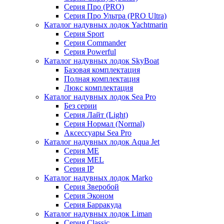
Серия Про (PRO)
Серия Про Ультра (PRO Ultra)
Каталог надувных лодок Yachtmarin
Серия Sport
Серия Commander
Серия Powerful
Каталог надувных лодок SkyBoat
Базовая комплектация
Полная комплектация
Люкс комплектация
Каталог надувных лодок Sea Pro
Без серии
Серия Лайт (Light)
Серия Нормал (Normal)
Аксессуары Sea Pro
Каталог надувных лодок Aqua Jet
Серия ME
Серия MEL
Серия IP
Каталог надувных лодок Marko
Серия Зверобой
Серия Эконом
Серия Барракуда
Каталог надувных лодок Liman
Серия Classic