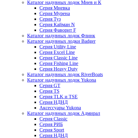
Каталог надувных лодок Мнев и К
Серия Мневка
Серия Мурена
Серия Туз
Серия Кайман N
Серия Фаворит F
Каталог надувных лодок Флинк
Каталог надувных лодки Badger
Серия Utility Line
Серия Excel Line
Серия Classic Line
Серия Fishing Line
Серия Heavy Duty
Каталог надувных лодок RiverBoats
Каталог надувных лодок Yukona
Серия GT
Серия TS
Серия TLK и TSE
Серия НДНД
Аксессуары Yukona
Каталог надувных лодок Адмирал
Серия Classic
Серия РИБ
Серия Sport
Серия НДНД