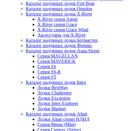
Каталог надувных лодок Fort Boat
Каталог надувных лодок Omolon
Каталог надувных лодок X-River
X-River серия Agent
X-River серия Grace
X-River серия Grace Wind
Аксессуары для X-River
Каталог надувных лодки Ботмастер
Каталог надувных лодок Феникc
Каталог надувных лодок Aqua Storm
Серия MAGELLAN
Серия MAVERICK
Серия SS
Серия SS-R
Серия ST
Каталог надувных лодок Intex
Лодки BestWay
Лодки Challenger
Лодки Excursion
Лодки Intex Explorer
Лодки Mariner
Каталог надувных лодок Altair
Лодки Altair серии НДНД
Серия Мини (Mini)
Серия Сириус (Sirius)